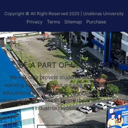
Copyright © All Right Reserved 2025 | Undiknas University
Privacy
Terms
Sitemap
Purchase
BE A PART OF UNDIKNAS
We not only provide students with a pleasant
learning experience, but we also provide a quality
educational process, and prepare them to become
reliable entrepreneurs in facing the challenges of the
industrial revolution 4.0.