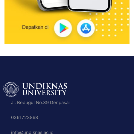
Jl. Bedugul No.39 Denpasar
0361723868
info@undiknas.ac.id