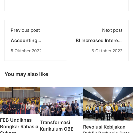
Previous post
Next post
Accounting
BI Increased Interest
Education Fair
Rate: How The Impact
5 Oktober 2022
5 Oktober 2022
National Education
On The Community
University: Realize
Economy
The Young
Generation Of
You may also like
Excellence And
International
Competitiveness
FEB Undiknas
Transformasi
Bongkar Rahasia
Revolusi Kebijakan
Kurikulum OBE