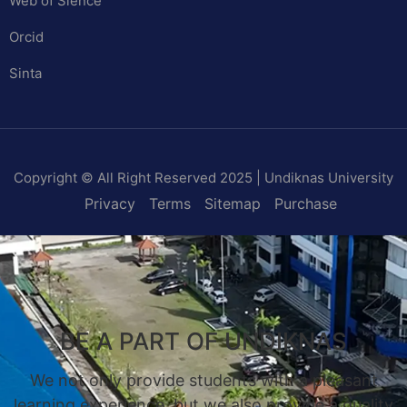
Web of Sience
Orcid
Sinta
Copyright © All Right Reserved 2025 | Undiknas University
Privacy
Terms
Sitemap
Purchase
BE A PART OF UNDIKNAS
We not only provide students with a pleasant
learning experience, but we also provide a quality