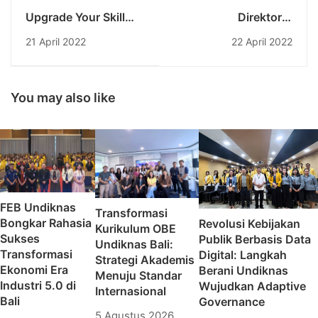
Upgrade Your Skill
Direktorat
And Grow Up Your
Kelembagaan Dikti
21 April 2022
22 April 2022
Bussineses With
Laksanakan Kegiatan
Entrepreneurship
Evaluasi Lapangan
Unit Of Undiknas
Terhadap Program
PJJ Undiknas
You may also like
FEB Undiknas
Transformasi
Bongkar Rahasia
Revolusi Kebijakan
Kurikulum OBE
Sukses
Publik Berbasis Data
Undiknas Bali:
Transformasi
Digital: Langkah
Strategi Akademis
Ekonomi Era
Berani Undiknas
Menuju Standar
Industri 5.0 di
Wujudkan Adaptive
Internasional
Bali
Governance
5 Agustus 2026